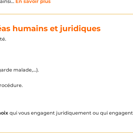
 ainsi…
En savoir plus
éas humains et juridiques
té.
 garde malade,…).
procédure.
hoix
qui vous engagent juridiquement ou qui engagent