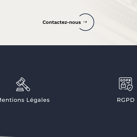
Contactez-nous
entions Légales
RGPD