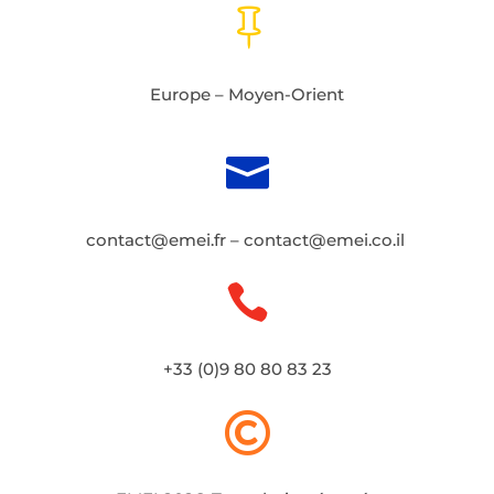

Europe – Moyen-Orient

contact@emei.fr
–
contact@emei.co.il

+33 (0)9 80 80 83 23
